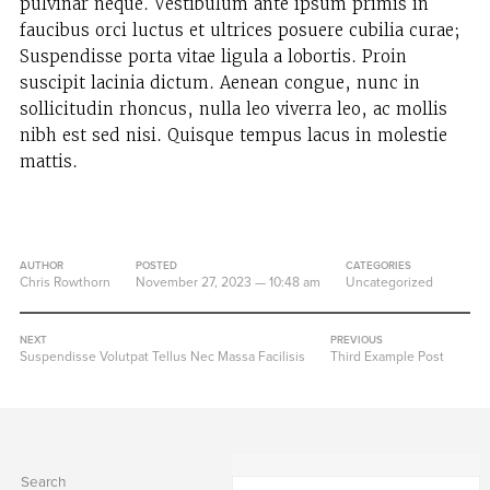
pulvinar neque. Vestibulum ante ipsum primis in
faucibus orci luctus et ultrices posuere cubilia curae;
Suspendisse porta vitae ligula a lobortis. Proin
suscipit lacinia dictum. Aenean congue, nunc in
sollicitudin rhoncus, nulla leo viverra leo, ac mollis
nibh est sed nisi. Quisque tempus lacus in molestie
mattis.
AUTHOR
POSTED
CATEGORIES
Chris Rowthorn
November 27, 2023
— 10:48 am
Uncategorized
NEXT
PREVIOUS
Suspendisse Volutpat Tellus Nec Massa Facilisis
Third Example Post
Search