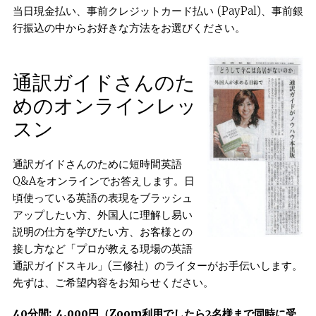
当日現金払い、事前クレジットカード払い (PayPal)、事前銀
行振込の中からお好きな方法をお選びください。
通訳ガイドさんのた
めのオンラインレッ
スン
通訳ガイドさんのために短時間英語
Q&Aをオンラインでお答えします。日
頃使っている英語の表現をブラッシュ
アップしたい方、外国人に理解し易い
説明の仕方を学びたい方、お客様との
接し方など「プロが教える現場の英語
通訳ガイドスキル」(三修社）のライターがお手伝いします。
先ずは、ご希望内容をお知らせください。
40
分間
: 4,000
円
（
Zoom
利用でしたら
2
名様まで同時に受