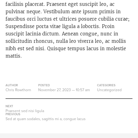
facilisis placerat. Praesent eget suscipit leo, ac
pulvinar neque. Vestibulum ante ipsum primis in
faucibus orci luctus et ultrices posuere cubilia curae;
Suspendisse porta vitae ligula a lobortis. Proin
suscipit lacinia dictum. Aenean congue, nunc in
sollicitudin rhoncus, nulla leo viverra leo, ac mollis
nibh est sed nisi. Quisque tempus lacus in molestie
mattis.
AUTHOR
POSTED
CATEGORIES
Chris Rowthorn
November 27, 2023
— 10:57 am
Uncategorized
NEXT
Praesent sed nisi ligula
PREVIOUS
Sed at quam sodales, sagittis mi a, congue lacus