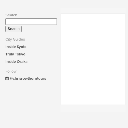
Search
Search
for:
City Guides
Inside Kyoto
Truly Tokyo
Inside Osaka
Follow
@chrisrowthorntours